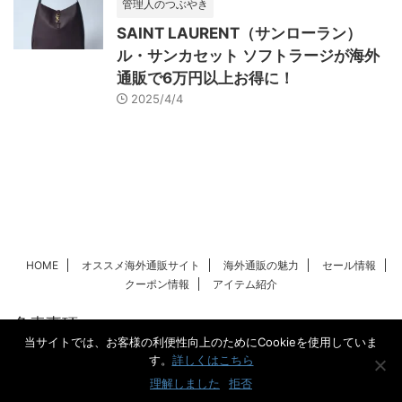
管理人のつぶやき
SAINT LAURENT（サンローラン）
ル・サンカセット ソフトラージが海外
通販で6万円以上お得に！
2025/4/4
HOME
オススメ海外通販サイト
海外通販の魅力
セール情報
クーポン情報
アイテム紹介
免責事項
当サイトでは、お客様の利便性向上のためにCookieを使用していま
す。
詳しくはこちら
海外通販案内所
理解しました
拒否
ラグジュアリーブランドを海外通販でよりお得に